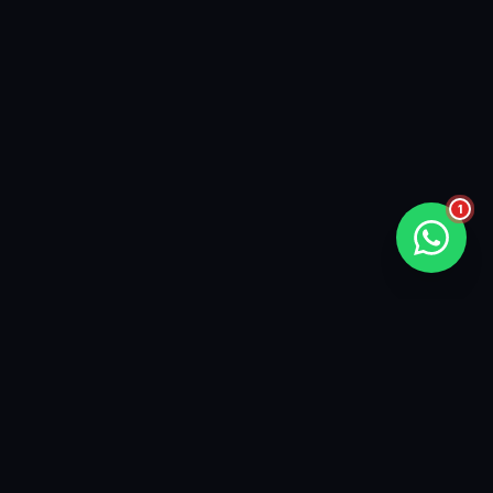
1
NEUE BESTELLUNG!
VOR 18 MIN
Andreas aus Leipzig
hat
Ultra 4K Plan
für
99,99€
gekauft.
Deutsch
IPTV
Der #1 Premium IPTV-Service in Deutschland. Wir bieten 4K-
Qualität, über 15.000 Kanäle und unübertroffene
Serverstabilität für alle Ihre Streaming-Bedürfnisse.